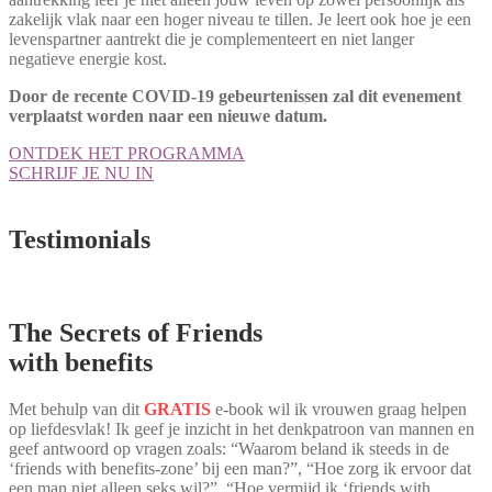
zakelijk vlak naar een hoger niveau te tillen. Je leert ook hoe je een
levenspartner aantrekt die je complementeert en niet langer
negatieve energie kost.
Door de recente COVID-19 gebeurtenissen zal dit evenement
verplaatst worden naar een nieuwe datum.
ONTDEK HET PROGRAMMA
SCHRIJF JE NU IN
Testimonials
The Secrets of Friends
with benefits
Met behulp van dit
GRATIS
e-book wil ik vrouwen graag helpen
op liefdesvlak! Ik geef je inzicht in het denkpatroon van mannen en
geef antwoord op vragen zoals: “Waarom beland ik steeds in de
‘friends with benefits-zone’ bij een man?”, “Hoe zorg ik ervoor dat
een man niet alleen seks wil?”, “Hoe vermijd ik ‘friends with